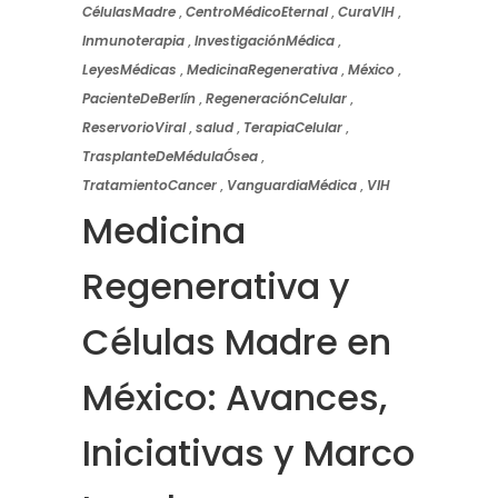
CélulasMadre
,
CentroMédicoEternal
,
CuraVIH
,
Inmunoterapia
,
InvestigaciónMédica
,
LeyesMédicas
,
MedicinaRegenerativa
,
México
,
PacienteDeBerlín
,
RegeneraciónCelular
,
ReservorioViral
,
salud
,
TerapiaCelular
,
TrasplanteDeMédulaÓsea
,
TratamientoCancer
,
VanguardiaMédica
,
VIH
Medicina
Regenerativa y
Células Madre en
México: Avances,
Iniciativas y Marco