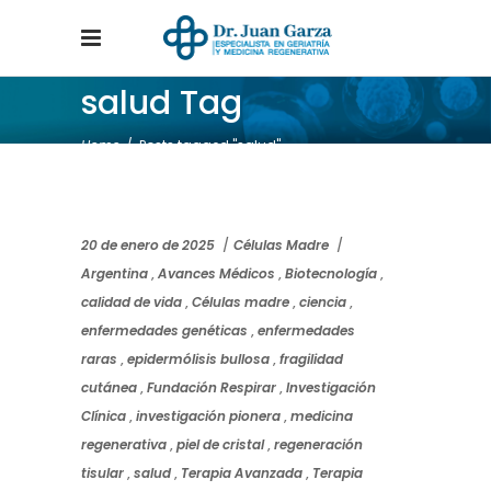
salud Tag
Home
/
Posts tagged "salud"
20 de enero de 2025
Células Madre
Argentina
,
Avances Médicos
,
Biotecnología
,
calidad de vida
,
Células madre
,
ciencia
,
enfermedades genéticas
,
enfermedades
raras
,
epidermólisis bullosa
,
fragilidad
cutánea
,
Fundación Respirar
,
Investigación
Clínica
,
investigación pionera
,
medicina
regenerativa
,
piel de cristal
,
regeneración
tisular
,
salud
,
Terapia Avanzada
,
Terapia