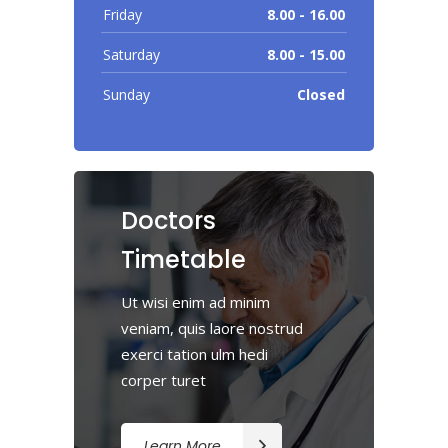
Friday
8.00 - 16.00
Saturday
8.00 - 15.00
Sunday
Closed
Doctors
Timetable
Ut wisi enim ad minim
veniam, quis laore nostrud
exerci tation ulm hedi
corper turet
Learn More