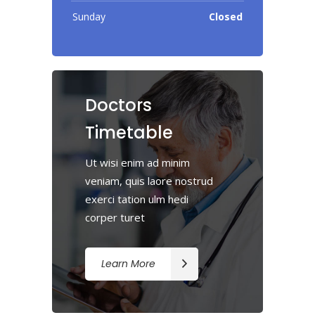
Sunday
Closed
Doctors
Timetable
Ut wisi enim ad minim
veniam, quis laore nostrud
exerci tation ulm hedi
corper turet
Learn More