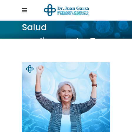
Salud
cardiovascular Tag
Home
/
Posts tagged "Salud cardiovascular"