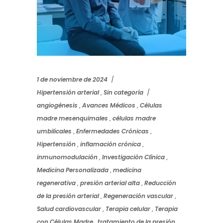
1 de noviembre de 2024
Hipertensión arterial
,
Sin categoría
angiogénesis
,
Avances Médicos
,
Células
madre mesenquimales
,
células madre
umbilicales
,
Enfermedades Crónicas
,
Hipertensión
,
inflamación crónica
,
inmunomodulación
,
Investigación Clínica
,
Medicina Personalizada
,
medicina
regenerativa
,
presión arterial alta
,
Reducción
de la presión arterial
,
Regeneración vascular
,
Salud cardiovascular
,
Terapia celular
,
Terapia
con Células Madre
,
tratamiento de la presión