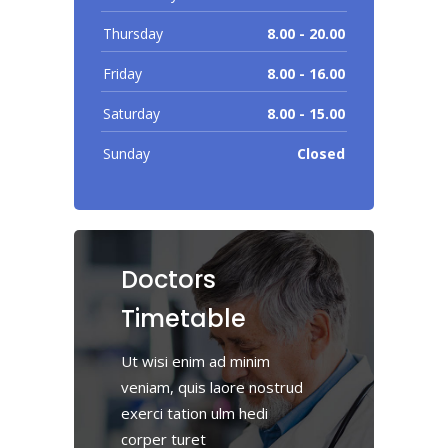
Thursday
8.00 - 20.00
Friday
8.00 - 16.00
Saturday
8.00 - 15.00
Sunday
Closed
Doctors
Timetable
Ut wisi enim ad minim
veniam, quis laore nostrud
exerci tation ulm hedi
corper turet