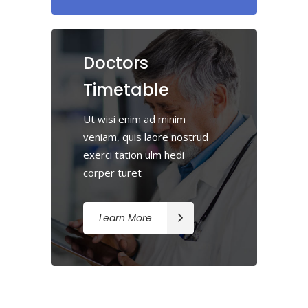
Doctors
Timetable
Ut wisi enim ad minim
veniam, quis laore nostrud
exerci tation ulm hedi
corper turet
Learn More