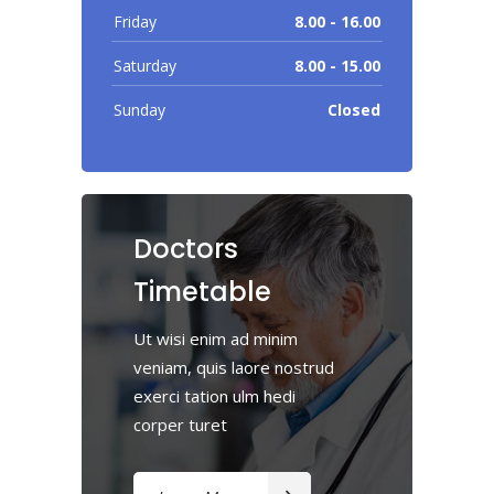
Friday
8.00 - 16.00
Saturday
8.00 - 15.00
Sunday
Closed
Doctors
Timetable
Ut wisi enim ad minim
veniam, quis laore nostrud
exerci tation ulm hedi
corper turet