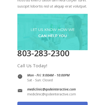
suscipit lobortis nisl ut aliquip erat volutpat.
803-283-2300
Call Us Today!
Mon - Fri: 9:00AM - 10:00PM
Sat - Sun: Closed
mediclinic@qodeinteractive.com
mediclinic@qodeinteractive.com