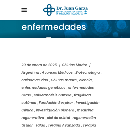
enfermedades
raras Tag
Home
/
Posts tagged "enfermedades raras"
20 de enero de 2025
Células Madre
Argentina
,
Avances Médicos
,
Biotecnología
,
calidad de vida
,
Células madre
,
ciencia
,
enfermedades genéticas
,
enfermedades
raras
,
epidermólisis bullosa
,
fragilidad
cutánea
,
Fundación Respirar
,
Investigación
Clínica
,
investigación pionera
,
medicina
regenerativa
,
piel de cristal
,
regeneración
tisular
,
salud
,
Terapia Avanzada
,
Terapia