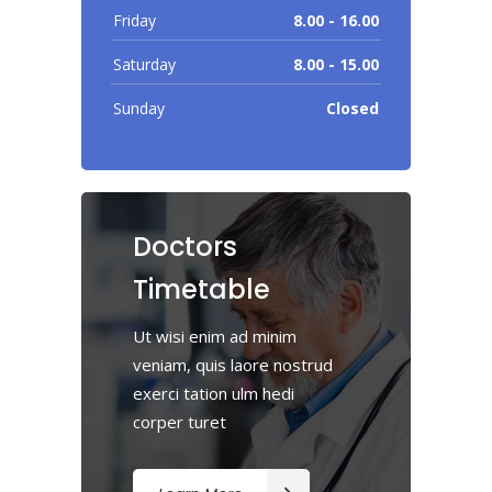
Friday
8.00 - 16.00
Saturday
8.00 - 15.00
Sunday
Closed
Doctors
Timetable
Ut wisi enim ad minim
veniam, quis laore nostrud
exerci tation ulm hedi
corper turet