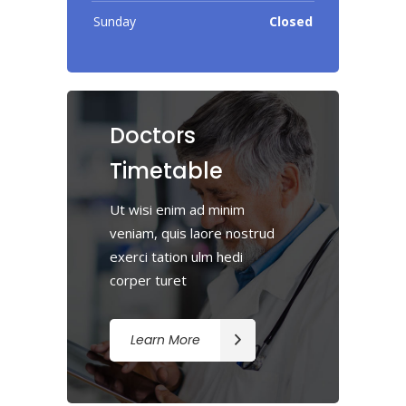
Sunday
Closed
Doctors
Timetable
Ut wisi enim ad minim
veniam, quis laore nostrud
exerci tation ulm hedi
corper turet
Learn More