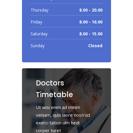
Thursday
8.00 - 20.00
Friday
8.00 - 16.00
Saturday
8.00 - 15.00
Sunday
Closed
Doctors
Timetable
Ut wisi enim ad minim
veniam, quis laore nostrud
exerci tation ulm hedi
corper turet