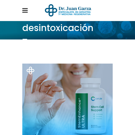
desintoxicación
Tag
Home
/
Posts tagged "desintoxicación"