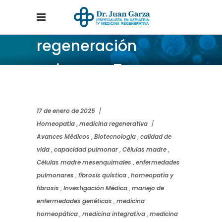
regeneración
pulmonar Tag
Home
/
Posts tagged "regeneración pulmonar"
17 de enero de 2025
Homeopatía
,
medicina regenerativa
Avances Médicos
,
Biotecnología
,
calidad de
vida
,
capacidad pulmonar
,
Células madre
,
Células madre mesenquimales
,
enfermedades
pulmonares
,
fibrosis quística
,
homeopatía y
fibrosis
,
Investigación Médica
,
manejo de
enfermedades genéticas
,
medicina
homeopática
,
medicina integrativa
,
medicina