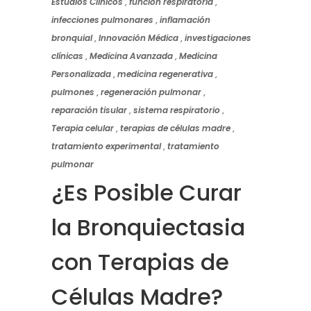
Estudios Clínicos
,
función respiratoria
,
infecciones pulmonares
,
inflamación
bronquial
,
Innovación Médica
,
investigaciones
clínicas
,
Medicina Avanzada
,
Medicina
Personalizada
,
medicina regenerativa
,
pulmones
,
regeneración pulmonar
,
reparación tisular
,
sistema respiratorio
,
Terapia celular
,
terapias de células madre
,
tratamiento experimental
,
tratamiento
pulmonar
¿Es Posible Curar
la Bronquiectasia
con Terapias de
Células Madre?