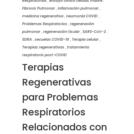
Respiratorias
,
ensayo clínico células madre
,
Fibrosis Pulmonar
,
inflamación pulmonar
,
medicina regenerativa
,
neumonía COVID
,
Problemas Respiratorios
,
regeneración
pulmonar
,
regeneración tisular
,
SARS-CoV-2
,
SDRA
,
secuelas COVID-19
,
Terapia celular
,
Terapias regenerativas
,
tratamiento
respiratorio post-COVID
Terapias
Regenerativas
para Problemas
Respiratorios
Relacionados con