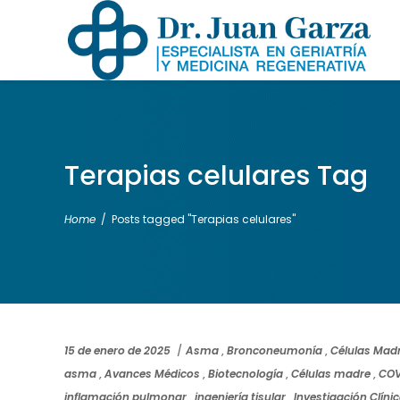
Terapias celulares Tag
Home
/
Posts tagged "Terapias celulares"
15 de enero de 2025
Asma
,
Bronconeumonía
,
Células Mad
asma
,
Avances Médicos
,
Biotecnología
,
Células madre
,
COV
inflamación pulmonar
,
ingeniería tisular
,
Investigación Clíni