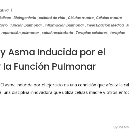
ativa
édicos
,
Bioingeniería
,
calidad de vida
,
Células madre
,
Células madre
torio
,
función pulmonar
,
inflamación pulmonar
,
Investigación Médica
,
M
,
reparación pulmonar
,
salud respiratoria
,
Terapias celulares
,
terapias
y Asma Inducida por el
r la Función Pulmonar
El asma inducida por el ejercicio es una condición que afecta la ca
, una disciplina innovadora que utiliza células madre y otros enf
By
RAMI