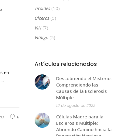
Tiroides
(10)
a
Úlceras
(5)
VIH
(7)
Vitíligo
(5)
Artículos relacionados
as en
Descubriendo el Misterio:
n
Comprendiendo las
Causas de la Esclerosis
Múltiple
18 de agosto de 2022
Células Madre para la
RO
0
Esclerosis Múltiple:
Abriendo Camino hacia la
Reparación Nerviosa