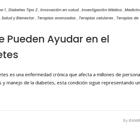
po 1
,
Diabetes Tipo 2
,
Innovación en salud
,
Investigación Médica
,
Medicin
,
Salud y Bienestar
,
Terapias avanzadas
,
Terapias celulares
,
Terapias de
e Pueden Ayudar en el
etes
betes es una enfermedad crónica que afecta a millones de person
s y manejo de la diabetes, esta condición sigue representando u
By
RAMI