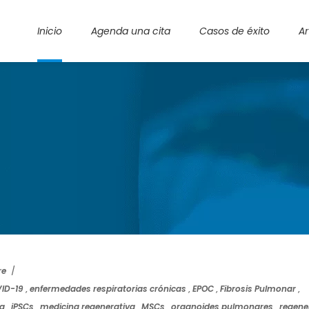
Inicio
Agenda una cita
Casos de éxito
Ar
re
ID-19
,
enfermedades respiratorias crónicas
,
EPOC
,
Fibrosis Pulmonar
,
ca
,
iPSCs
,
medicina regenerativa
,
MSCs
,
organoides pulmonares
,
regene