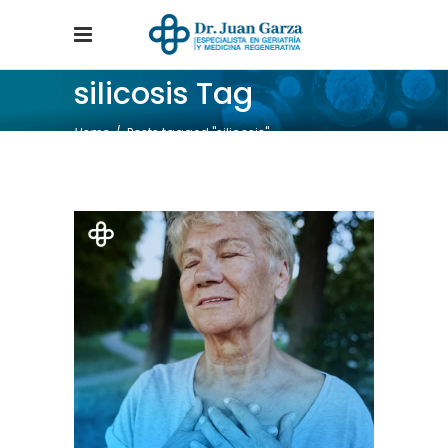
silicosis Tag
Home
/
Posts tagged "silicosis"