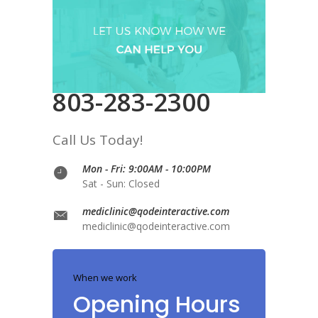
803-283-2300
Call Us Today!
Mon - Fri: 9:00AM - 10:00PM
Sat - Sun: Closed
mediclinic@qodeinteractive.com
mediclinic@qodeinteractive.com
When we work
Opening Hours