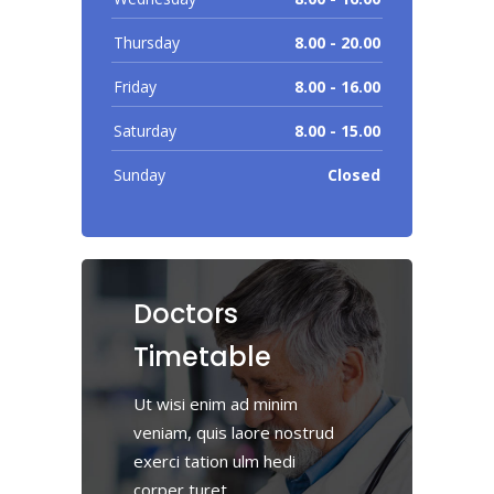
Thursday
8.00 - 20.00
Friday
8.00 - 16.00
Saturday
8.00 - 15.00
Sunday
Closed
Doctors
Timetable
Ut wisi enim ad minim
veniam, quis laore nostrud
exerci tation ulm hedi
corper turet