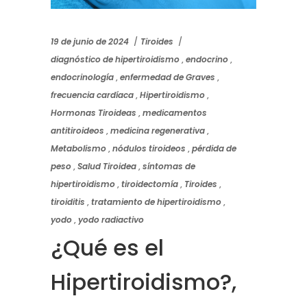
19 de junio de 2024
Tiroides
diagnóstico de hipertiroidismo
,
endocrino
,
endocrinología
,
enfermedad de Graves
,
frecuencia cardíaca
,
Hipertiroidismo
,
Hormonas Tiroideas
,
medicamentos
antitiroideos
,
medicina regenerativa
,
Metabolismo
,
nódulos tiroideos
,
pérdida de
peso
,
Salud Tiroidea
,
síntomas de
hipertiroidismo
,
tiroidectomía
,
Tiroides
,
tiroiditis
,
tratamiento de hipertiroidismo
,
yodo
,
yodo radiactivo
¿Qué es el
Hipertiroidismo?,