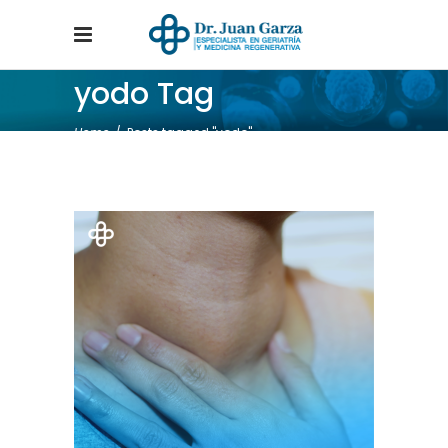
yodo Tag
Home
/
Posts tagged "yodo"