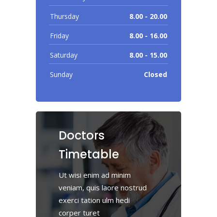
Thursday
8.00 - 20.00
Friday
8.00 - 16.00
Saturday
8.00 - 15.00
Sunday
Closed
Doctors
Timetable
Ut wisi enim ad minim
veniam, quis laore nostrud
exerci tation ulm hedi
corper turet