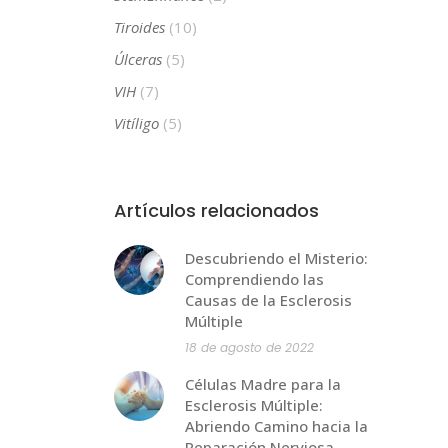
Tiroides
(10)
Úlceras
(5)
VIH
(7)
Vitíligo
(5)
Artículos relacionados
Descubriendo el Misterio:
Comprendiendo las
Causas de la Esclerosis
Múltiple
18 de agosto de 2022
Células Madre para la
Esclerosis Múltiple:
Abriendo Camino hacia la
Reparación Nerviosa