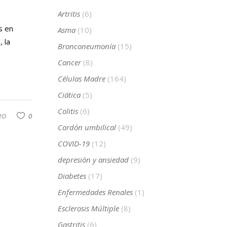
Artritis
(6)
s en
Asma
(10)
 la
Bronconeumonía
(15)
Cancer
(8)
Células Madre
(164)
Ciática
(5)
Colitis
(6)
RO
0
Cordón umbilical
(49)
COVID-19
(12)
depresión y ansiedad
(9)
Diabetes
(17)
Enfermedades Renales
(1)
Esclerosis Múltiple
(8)
Gastritis
(6)