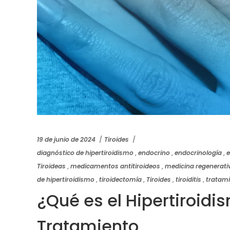
19 de junio de 2024
Tiroides
diagnóstico de hipertiroidismo
,
endocrino
,
endocrinología
,
e
Tiroideas
,
medicamentos antitiroideos
,
medicina regenerati
de hipertiroidismo
,
tiroidectomía
,
Tiroides
,
tiroiditis
,
tratami
¿Qué es el Hipertiroidi
Tratamiento