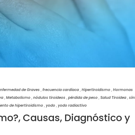
nfermedad de Graves
,
frecuencia cardíaca
,
Hipertiroidismo
,
Hormonas
va
,
Metabolismo
,
nódulos tiroideos
,
pérdida de peso
,
Salud Tiroidea
,
sí
ento de hipertiroidismo
,
yodo
,
yodo radiactivo
smo?, Causas, Diagnóstico y