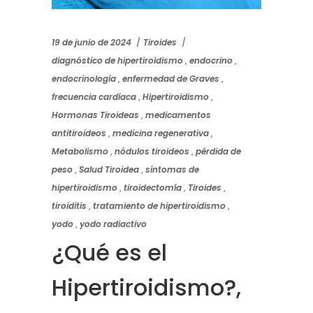
19 de junio de 2024
Tiroides
diagnóstico de hipertiroidismo
,
endocrino
,
endocrinología
,
enfermedad de Graves
,
frecuencia cardíaca
,
Hipertiroidismo
,
Hormonas Tiroideas
,
medicamentos
antitiroideos
,
medicina regenerativa
,
Metabolismo
,
nódulos tiroideos
,
pérdida de
peso
,
Salud Tiroidea
,
síntomas de
hipertiroidismo
,
tiroidectomía
,
Tiroides
,
tiroiditis
,
tratamiento de hipertiroidismo
,
yodo
,
yodo radiactivo
¿Qué es el
Hipertiroidismo?,