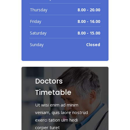
Thursday
8.00 - 20.00
Friday
8.00 - 16.00
Saturday
8.00 - 15.00
Sunday
Closed
Doctors
Timetable
Ut wisi enim ad minim
veniam, quis laore nostrud
exerci tation ulm hedi
corper turet