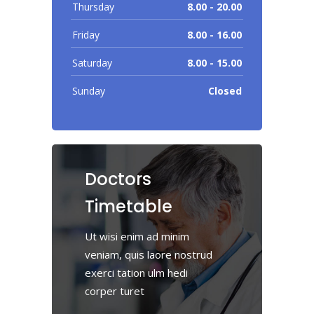
Thursday
8.00 - 20.00
Friday
8.00 - 16.00
Saturday
8.00 - 15.00
Sunday
Closed
Doctors
Timetable
Ut wisi enim ad minim
veniam, quis laore nostrud
exerci tation ulm hedi
corper turet