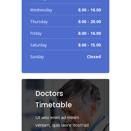
Wednesday
8.00 - 16.00
Thursday
8.00 - 20.00
Friday
8.00 - 16.00
Saturday
8.00 - 15.00
Sunday
Closed
Doctors
Timetable
Ut wisi enim ad minim
veniam, quis laore nostrud