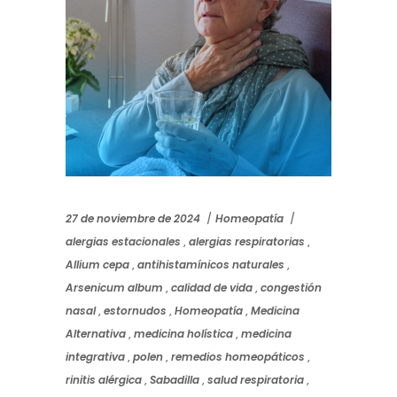
27 de noviembre de 2024
Homeopatía
alergias estacionales
,
alergias respiratorias
,
Allium cepa
,
antihistamínicos naturales
,
Arsenicum album
,
calidad de vida
,
congestión
nasal
,
estornudos
,
Homeopatía
,
Medicina
Alternativa
,
medicina holística
,
medicina
integrativa
,
polen
,
remedios homeopáticos
,
rinitis alérgica
,
Sabadilla
,
salud respiratoria
,