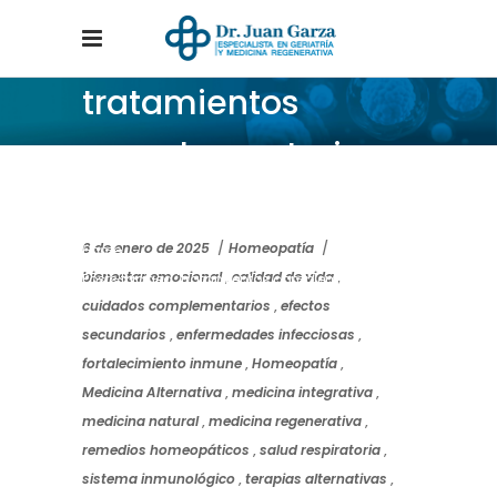
tratamientos
complementarios
Tag
6 de enero de 2025
Homeopatía
Home
/
bienestar emocional
,
calidad de vida
,
Posts tagged "tratamientos complementarios"
cuidados complementarios
,
efectos
secundarios
,
enfermedades infecciosas
,
fortalecimiento inmune
,
Homeopatía
,
Medicina Alternativa
,
medicina integrativa
,
medicina natural
,
medicina regenerativa
,
remedios homeopáticos
,
salud respiratoria
,
sistema inmunológico
,
terapias alternativas
,