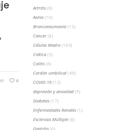
aje
Artritis
(6)
Asma
(10)
Bronconeumonía
(15)
Cancer
(8)
a
Células Madre
(164)
Ciática
(5)
Colitis
(6)
Cordón umbilical
(49)
RO
0
COVID-19
(12)
depresión y ansiedad
(9)
Diabetes
(17)
Enfermedades Renales
(1)
Esclerosis Múltiple
(8)
Gastritis
(6)