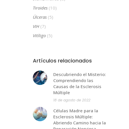
Tiroides
(10)
Úlceras
(5)
VIH
(7)
Vitíligo
(5)
Artículos relacionados
Descubriendo el Misterio:
Comprendiendo las
Causas de la Esclerosis
Múltiple
18 de agosto de 2022
Células Madre para la
Esclerosis Múltiple:
Abriendo Camino hacia la
Reparación Nerviosa