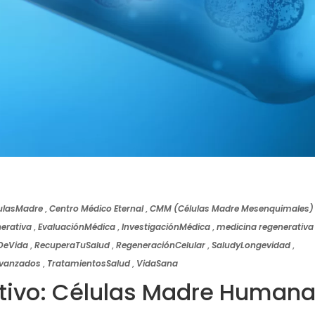
ulasMadre
,
Centro Médico Eternal
,
CMM (Células Madre Mesenquimales)
erativa
,
EvaluaciónMédica
,
InvestigaciónMédica
,
medicina regenerativa
DeVida
,
RecuperaTuSalud
,
RegeneraciónCelular
,
SaludyLongevidad
,
vanzados
,
TratamientosSalud
,
VidaSana
ativo: Células Madre Human