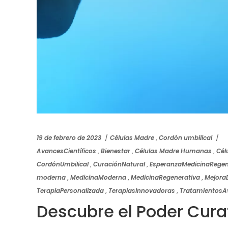
19 de febrero de 2023
Células Madre
,
Cordón umbilical
AvancesCientíficos
,
Bienestar
,
Células Madre Humanas
,
Cél
CordónUmbilical
,
CuraciónNatural
,
EsperanzaMedicinaRegen
moderna
,
MedicinaModerna
,
MedicinaRegenerativa
,
Mejora
TerapiaPersonalizada
,
TerapiasInnovadoras
,
TratamientosA
Descubre el Poder Cur