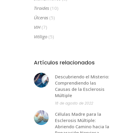
Tiroides
(10)
Úlceras
(5)
VIH
(7)
Vitíligo
(5)
Artículos relacionados
Descubriendo el Misterio:
Comprendiendo las
Causas de la Esclerosis
Múltiple
18 de agosto de 2022
Células Madre para la
Esclerosis Múltiple:
Abriendo Camino hacia la
Reparación Nerviosa