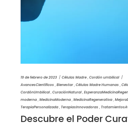
19 de febrero de 2023
Células Madre
,
Cordón umbilical
AvancesCientíficos
,
Bienestar
,
Células Madre Humanas
,
Cél
CordónUmbilical
,
CuraciónNatural
,
EsperanzaMedicinaRegen
moderna
,
MedicinaModerna
,
MedicinaRegenerativa
,
Mejora
TerapiaPersonalizada
,
TerapiasInnovadoras
,
TratamientosA
Descubre el Poder Cur