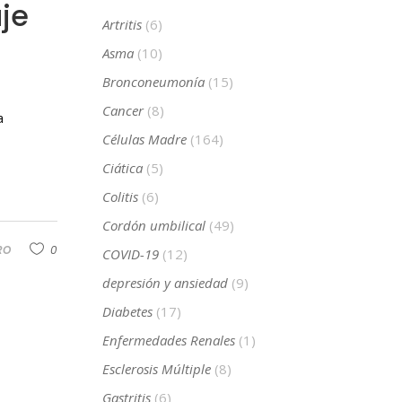
aje
Artritis
(6)
Asma
(10)
Bronconeumonía
(15)
Cancer
(8)
a
Células Madre
(164)
Ciática
(5)
Colitis
(6)
Cordón umbilical
(49)
RO
0
COVID-19
(12)
depresión y ansiedad
(9)
Diabetes
(17)
Enfermedades Renales
(1)
Esclerosis Múltiple
(8)
Gastritis
(6)