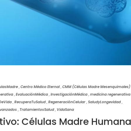
ulasMadre
,
Centro Médico Eternal
,
CMM (Células Madre Mesenquimales)
erativa
,
EvaluaciónMédica
,
InvestigaciónMédica
,
medicina regenerativa
DeVida
,
RecuperaTuSalud
,
RegeneraciónCelular
,
SaludyLongevidad
,
vanzados
,
TratamientosSalud
,
VidaSana
ativo: Células Madre Human