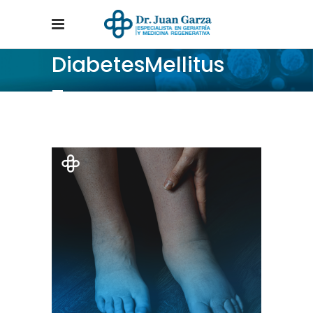
DiabetesMellitus
Tag
Home
/
Posts tagged "DiabetesMellitus"