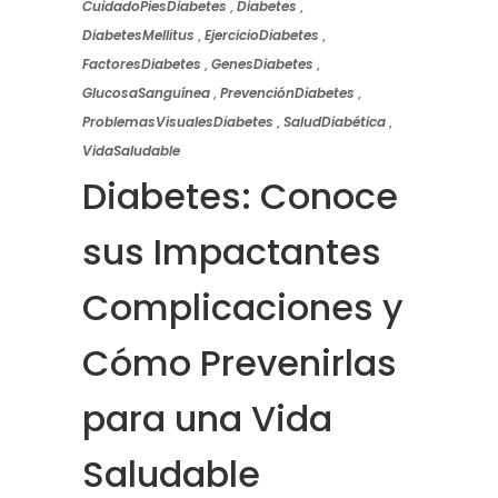
CuidadoPiesDiabetes
,
Diabetes
,
DiabetesMellitus
,
EjercicioDiabetes
,
FactoresDiabetes
,
GenesDiabetes
,
GlucosaSanguínea
,
PrevenciónDiabetes
,
ProblemasVisualesDiabetes
,
SaludDiabética
,
VidaSaludable
Diabetes: Conoce
sus Impactantes
Complicaciones y
Cómo Prevenirlas
para una Vida
Saludable