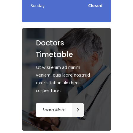
Sunday
Closed
Doctors
Timetable
Ut wisi enim ad minim
veniam, quis laore nostrud
exerci tation ulm hedi
corper turet
Learn More