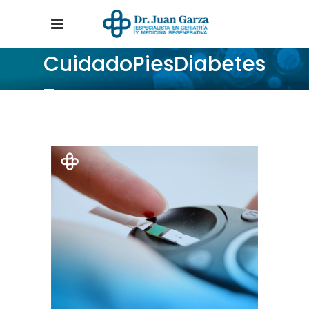
CuidadoPiesDiabetes
Tag
Home
/
Posts tagged "CuidadoPiesDiabetes"