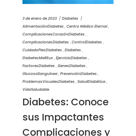
3 de enero de 2023
Diabetes
AlimentaciónDiabetes
,
Centro Médico Eternal
,
ComplicacionesCorazónDiabetes
,
ComplicacionesDiabetes
,
ControlDiabetes
,
CuidadoPiesDiabetes
,
Diabetes
,
DiabetesMellitus
,
EjercicioDiabetes
,
FactoresDiabetes
,
GenesDiabetes
,
GlucosaSanguínea
,
PrevenciónDiabetes
,
ProblemasVisualesDiabetes
,
SaludDiabética
,
VidaSaludable
Diabetes: Conoce
sus Impactantes
Complicaciones y