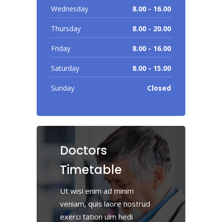
Wednesday
8.00 - 16.00
Thursday
8.00 - 20.00
Friday
8.00 - 16.00
Saturday
8.00 - 15.00
Sunday
Closed
Doctors
Timetable
Ut wisi enim ad minim
veniam, quis laore nostrud
exerci tation ulm hedi