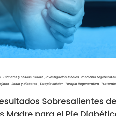
l
,
Diabetes y células madre
,
Investigación Médica
,
medicina regenerativ
ejidos
,
Salud y diabetes
,
Terapia celular
,
Terapia Regenerativa
,
Tratamie
esultados Sobresalientes de
s Madre para el Pie Diabétic