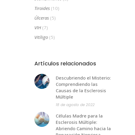
Tiroides
(10)
Úlceras
(5)
VIH
(7)
Vitíligo
(5)
Artículos relacionados
Descubriendo el Misterio:
Comprendiendo las
Causas de la Esclerosis
Múltiple
18 de agosto de 2022
Células Madre para la
Esclerosis Múltiple:
Abriendo Camino hacia la
Reparación Nerviosa