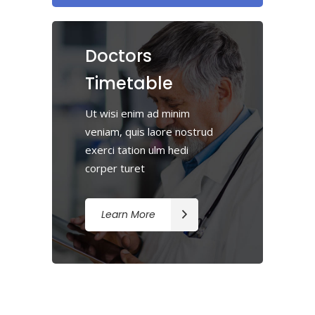
Doctors
Timetable
Ut wisi enim ad minim
veniam, quis laore nostrud
exerci tation ulm hedi
corper turet
Learn More