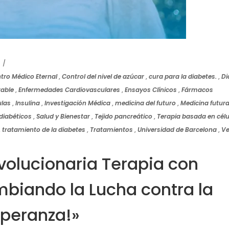
tro Médico Eternal
,
Control del nivel de azúcar
,
cura para la diabetes.
,
Di
able
,
Enfermedades Cardiovasculares
,
Ensayos Clínicos
,
Fármacos
ulas
,
Insulina
,
Investigación Médica
,
medicina del futuro
,
Medicina futur
diabéticos
,
Salud y Bienestar
,
Tejido pancreático
,
Terapia basada en célu
,
tratamiento de la diabetes
,
Tratamientos
,
Universidad de Barcelona
,
Ve
olucionaria Terapia con
biando la Lucha contra la
speranza!»