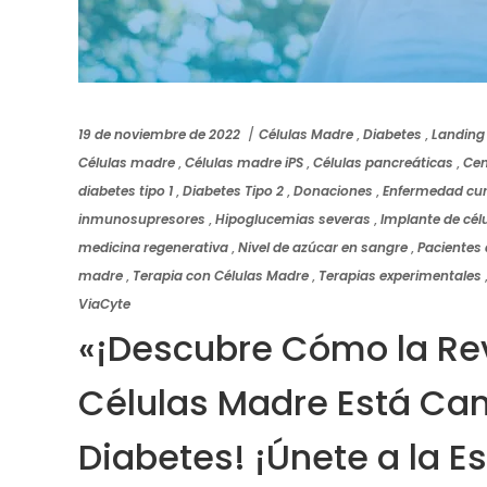
19 de noviembre de 2022
Células Madre
,
Diabetes
,
Landing
Células madre
,
Células madre iPS
,
Células pancreáticas
,
Cen
diabetes tipo 1
,
Diabetes Tipo 2
,
Donaciones
,
Enfermedad cur
inmunosupresores
,
Hipoglucemias severas
,
Implante de cél
medicina regenerativa
,
Nivel de azúcar en sangre
,
Pacientes 
madre
,
Terapia con Células Madre
,
Terapias experimentales
ViaCyte
«¡Descubre Cómo la Rev
Células Madre Está Cam
Diabetes! ¡Únete a la E