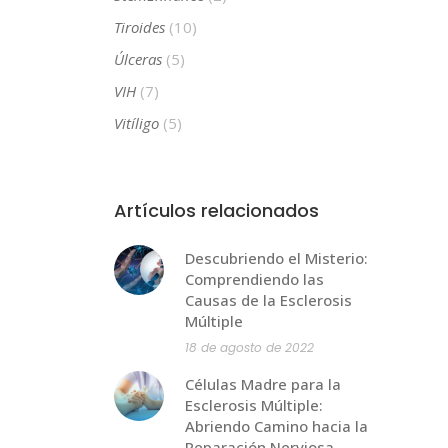
Tiroides
(10)
Úlceras
(5)
VIH
(7)
Vitíligo
(5)
Artículos relacionados
Descubriendo el Misterio:
Comprendiendo las
Causas de la Esclerosis
Múltiple
18 de agosto de 2022
Células Madre para la
Esclerosis Múltiple:
Abriendo Camino hacia la
Reparación Nerviosa