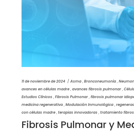
11 de noviembre de 2024
Asma
,
Bronconeumonía
,
Neumon
avances en células madre
,
avances fibrosis pulmonar
,
Célu
Estudios Clínicos
,
Fibrosis Pulmonar
,
fibrosis pulmonar idiop
medicina regenerativa
,
Modulación Inmunológica
,
regenera
con células madre
,
terapias innovadoras
,
tratamiento fibro
Fibrosis Pulmonar y Me