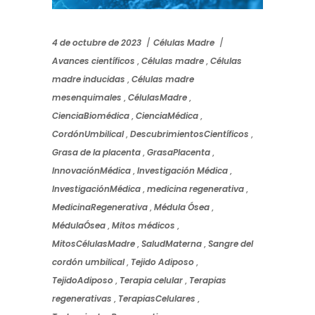
4 de octubre de 2023
Células Madre
Avances científicos
,
Células madre
,
Células
madre inducidas
,
Células madre
mesenquimales
,
CélulasMadre
,
CienciaBiomédica
,
CienciaMédica
,
CordónUmbilical
,
DescubrimientosCientíficos
,
Grasa de la placenta
,
GrasaPlacenta
,
InnovaciónMédica
,
Investigación Médica
,
InvestigaciónMédica
,
medicina regenerativa
,
MedicinaRegenerativa
,
Médula Ósea
,
MédulaÓsea
,
Mitos médicos
,
MitosCélulasMadre
,
SaludMaterna
,
Sangre del
cordón umbilical
,
Tejido Adiposo
,
TejidoAdiposo
,
Terapia celular
,
Terapias
regenerativas
,
TerapiasCelulares
,