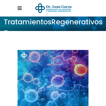
TratamientosRegenerativos
Tag
Home
/
Posts tagged "TratamientosRegenerativos"