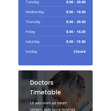
Tuesday
8.00 - 20.00
Wednesday
8.00 - 16.00
Thursday
8.00 - 20.00
Friday
8.00 - 16.00
Saturday
8.00 - 15.00
Sunday
Closed
Doctors
Timetable
Ut wisi enim ad minim
veniam, quis laore nostrud