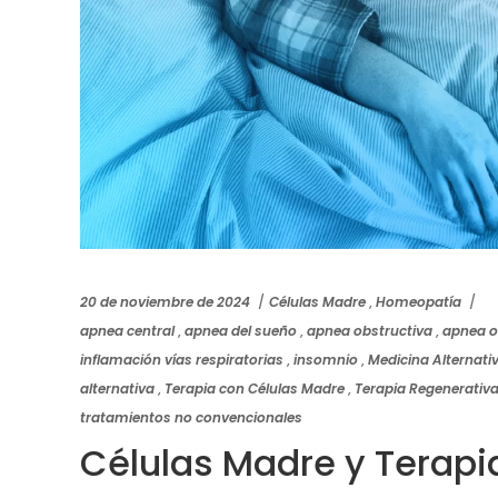
20 de noviembre de 2024
Células Madre
,
Homeopatía
apnea central
,
apnea del sueño
,
apnea obstructiva
,
apnea o
inflamación vías respiratorias
,
insomnio
,
Medicina Alternati
alternativa
,
Terapia con Células Madre
,
Terapia Regenerativ
tratamientos no convencionales
Células Madre y Terap