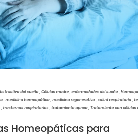
bstructiva del sueño
,
Células madre
,
enfermedades del sueño
,
Homeopa
va
,
medicina homeopática
,
medicina regenerativa
,
salud respiratoria
,
te
a
,
trastornos respiratorios
,
tratamiento apnea
,
Tratamiento con células
ias Homeopáticas para