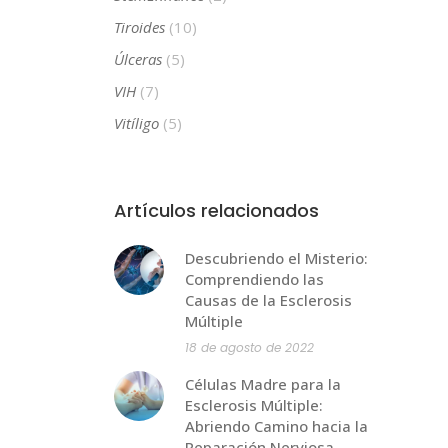
Tiroides
(10)
Úlceras
(5)
VIH
(7)
Vitíligo
(5)
Artículos relacionados
Descubriendo el Misterio:
Comprendiendo las
Causas de la Esclerosis
Múltiple
18 de agosto de 2022
Células Madre para la
Esclerosis Múltiple:
Abriendo Camino hacia la
Reparación Nerviosa