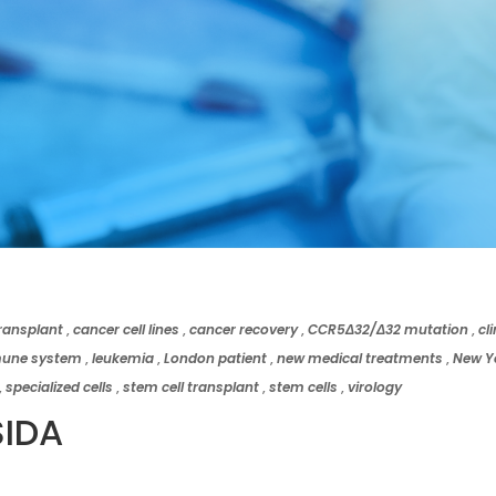
ransplant
,
cancer cell lines
,
cancer recovery
,
CCR5Δ32/Δ32 mutation
,
cli
une system
,
leukemia
,
London patient
,
new medical treatments
,
New Y
,
specialized cells
,
stem cell transplant
,
stem cells
,
virology
SIDA