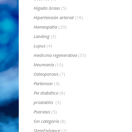
Hígado Graso
(5)
Hipertensión arterial
(18)
Homeopatía
(20)
Landing
(3)
Lupus
(4)
medicina regenerativa
(35)
Neumonía
(10)
Osteoporosis
(7)
Parkinson
(4)
Pie diabético
(6)
prostatitis
(5)
Psoriasis
(5)
Sin categoría
(8)
StemEnhance
(2)