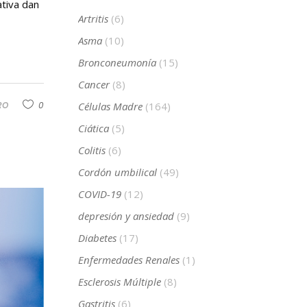
ativa dan
Artritis
(6)
Asma
(10)
Bronconeumonía
(15)
Cancer
(8)
RO
0
Células Madre
(164)
Ciática
(5)
Colitis
(6)
Cordón umbilical
(49)
COVID-19
(12)
depresión y ansiedad
(9)
Diabetes
(17)
Enfermedades Renales
(1)
Esclerosis Múltiple
(8)
Gastritis
(6)