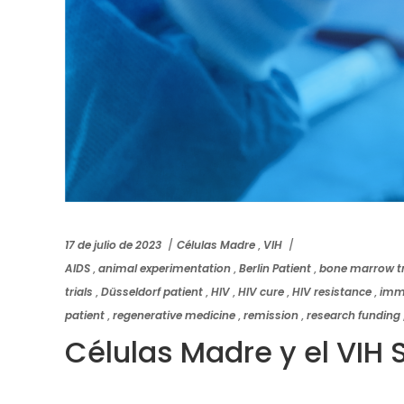
17 de julio de 2023
Células Madre
,
VIH
AIDS
,
animal experimentation
,
Berlin Patient
,
bone marrow t
trials
,
Düsseldorf patient
,
HIV
,
HIV cure
,
HIV resistance
,
imm
patient
,
regenerative medicine
,
remission
,
research funding
Células Madre y el VIH 