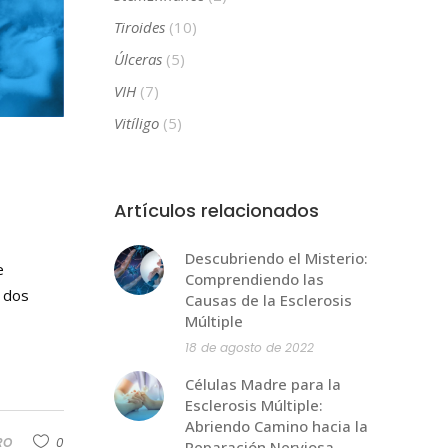
Tiroides
(10)
Úlceras
(5)
VIH
(7)
Vitíligo
(5)
Artículos relacionados
Descubriendo el Misterio:
e
Comprendiendo las
a dos
Causas de la Esclerosis
Múltiple
18 de agosto de 2022
Células Madre para la
Esclerosis Múltiple:
Abriendo Camino hacia la
RO
0
Reparación Nerviosa