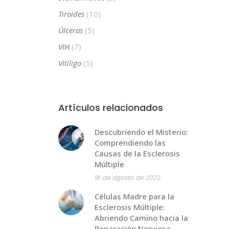
Tiroides
(10)
Úlceras
(5)
VIH
(7)
Vitíligo
(5)
Artículos relacionados
Descubriendo el Misterio:
Comprendiendo las
Causas de la Esclerosis
Múltiple
18 de agosto de 2022
Células Madre para la
Esclerosis Múltiple:
Abriendo Camino hacia la
Reparación Nerviosa