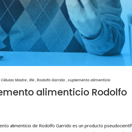
. Células Madre
,
life
,
Rodolfo Garrido
,
suplemento alimenticio
lemento alimenticio Rodolfo
ento alimenticio de Rodolfo Garrido es un producto pseudocientíf