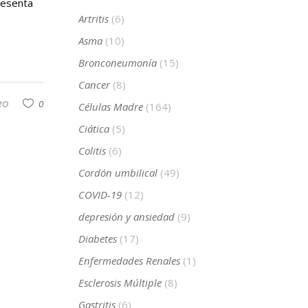
resenta
Artritis
(6)
Asma
(10)
Bronconeumonía
(15)
Cancer
(8)
RO
0
Células Madre
(164)
Ciática
(5)
Colitis
(6)
Cordón umbilical
(49)
COVID-19
(12)
depresión y ansiedad
(9)
Diabetes
(17)
Enfermedades Renales
(1)
Esclerosis Múltiple
(8)
Gastritis
(6)