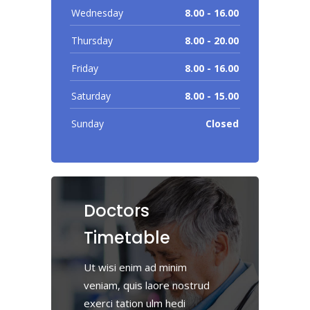
Wednesday
8.00 - 16.00
Thursday
8.00 - 20.00
Friday
8.00 - 16.00
Saturday
8.00 - 15.00
Sunday
Closed
Doctors
Timetable
Ut wisi enim ad minim
veniam, quis laore nostrud
exerci tation ulm hedi