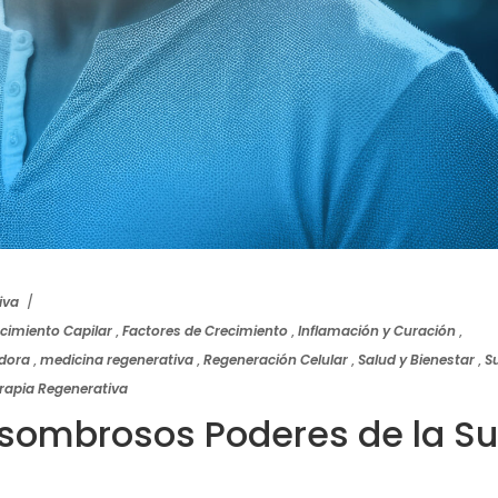
iva
cimiento Capilar
,
Factores de Crecimiento
,
Inflamación y Curación
,
dora
,
medicina regenerativa
,
Regeneración Celular
,
Salud y Bienestar
,
S
rapia Regenerativa
 Asombrosos Poderes de la S