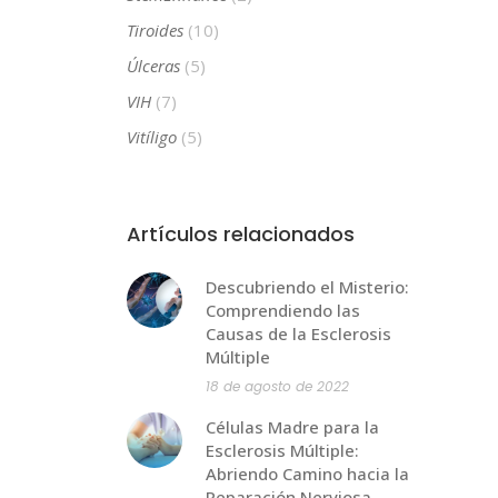
Tiroides
(10)
Úlceras
(5)
VIH
(7)
Vitíligo
(5)
Artículos relacionados
Descubriendo el Misterio:
Comprendiendo las
Causas de la Esclerosis
Múltiple
18 de agosto de 2022
Células Madre para la
Esclerosis Múltiple:
Abriendo Camino hacia la
Reparación Nerviosa