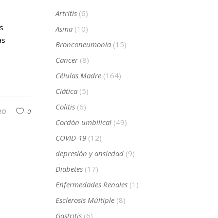
Artritis
(6)
s
Asma
(10)
as
Bronconeumonía
(15)
Cancer
(8)
Células Madre
(164)
Ciática
(5)
Colitis
(6)
RO
0
Cordón umbilical
(49)
COVID-19
(12)
depresión y ansiedad
(9)
Diabetes
(17)
Enfermedades Renales
(1)
Esclerosis Múltiple
(8)
Gastritis
(6)