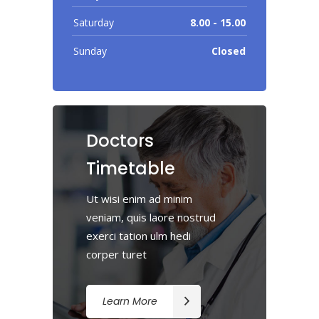
Saturday
8.00 - 15.00
Sunday
Closed
Doctors
Timetable
Ut wisi enim ad minim
veniam, quis laore nostrud
exerci tation ulm hedi
corper turet
Learn More