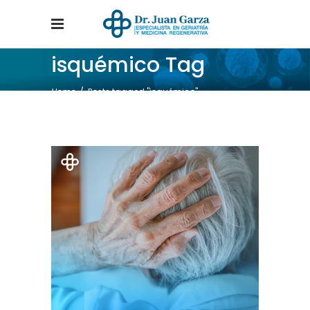
isquémico Tag
Home
/
Posts tagged "isquémico"