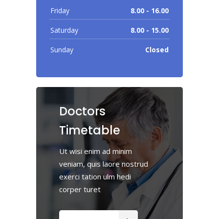
Friday
8.00 - 16.00
Saturday
8.00 - 15.00
Sunday
Closed
Doctors
Timetable
Ut wisi enim ad minim
veniam, quis laore nostrud
exerci tation ulm hedi
corper turet