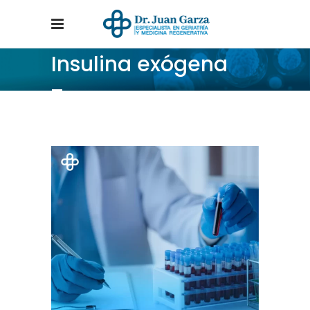
Insulina exógena
Tag
Home
/
Posts tagged "Insulina exógena"