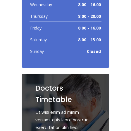
Wednesday
8.00 - 16.00
Thursday
8.00 - 20.00
Friday
8.00 - 16.00
Saturday
8.00 - 15.00
Sunday
Closed
Doctors
Timetable
Ut wisi enim ad minim
veniam, quis laore nostrud
exerci tation ulm hedi