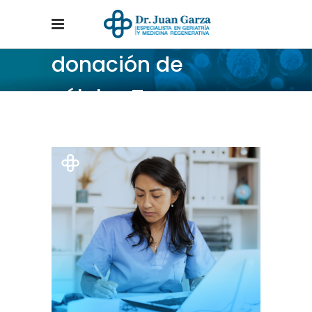
donación de
células Tag
Home
/
Posts tagged "donación de células"