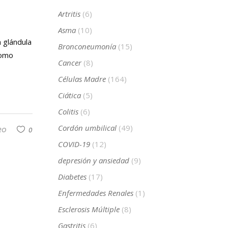
Artritis
(6)
Asma
(10)
a glándula
Bronconeumonía
(15)
como
Cancer
(8)
Células Madre
(164)
Ciática
(5)
Colitis
(6)
Cordón umbilical
(49)
RO
0
COVID-19
(12)
depresión y ansiedad
(9)
Diabetes
(17)
Enfermedades Renales
(1)
Esclerosis Múltiple
(8)
Gastritis
(6)