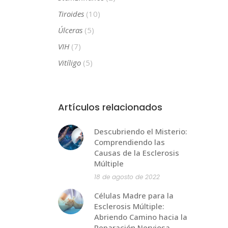
Tiroides
(10)
Úlceras
(5)
VIH
(7)
Vitíligo
(5)
Artículos relacionados
Descubriendo el Misterio:
Comprendiendo las
Causas de la Esclerosis
Múltiple
18 de agosto de 2022
Células Madre para la
Esclerosis Múltiple:
Abriendo Camino hacia la
Reparación Nerviosa