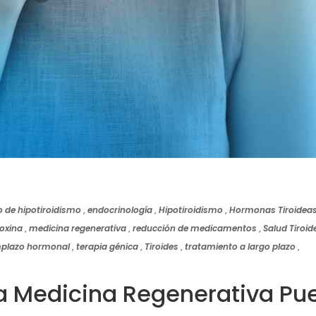
o de hipotiroidismo
,
endocrinología
,
Hipotiroidismo
,
Hormonas Tiroidea
roxina
,
medicina regenerativa
,
reducción de medicamentos
,
Salud Tiroid
mplazo hormonal
,
terapia génica
,
Tiroides
,
tratamiento a largo plazo
,
la Medicina Regenerativa Pu