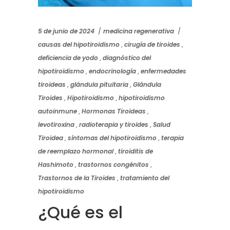
5 de junio de 2024
medicina regenerativa
causas del hipotiroidismo
,
cirugía de tiroides
,
deficiencia de yodo
,
diagnóstico del
hipotiroidismo
,
endocrinología
,
enfermedades
tiroideas
,
glándula pituitaria
,
Glándula
Tiroides
,
Hipotiroidismo
,
hipotiroidismo
autoinmune
,
Hormonas Tiroideas
,
levotiroxina
,
radioterapia y tiroides
,
Salud
Tiroidea
,
síntomas del hipotiroidismo
,
terapia
de reemplazo hormonal
,
tiroiditis de
Hashimoto
,
trastornos congénitos
,
Trastornos de la Tiroides
,
tratamiento del
hipotiroidismo
¿Qué es el