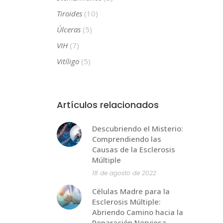
Tiroides
(10)
Úlceras
(5)
VIH
(7)
Vitíligo
(5)
Artículos relacionados
Descubriendo el Misterio:
Comprendiendo las
Causas de la Esclerosis
Múltiple
18 de agosto de 2022
Células Madre para la
Esclerosis Múltiple:
Abriendo Camino hacia la
Reparación Nerviosa