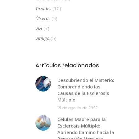
Tiroides
(10)
Úlceras
(5)
VIH
(7)
Vitíligo
(5)
Artículos relacionados
Descubriendo el Misterio:
Comprendiendo las
Causas de la Esclerosis
Múltiple
18 de agosto de 2022
Células Madre para la
Esclerosis Múltiple:
Abriendo Camino hacia la
Reparación Nerviosa