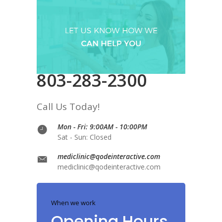
803-283-2300
Call Us Today!
Mon - Fri: 9:00AM - 10:00PM
Sat - Sun: Closed
mediclinic@qodeinteractive.com
mediclinic@qodeinteractive.com
When we work
Opening Hours