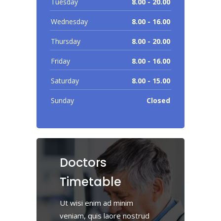
Tuesday
8.00 - 20.00
Wednesday
8.00 - 16.00
Thursday
8.00 - 20.00
Friday
8.00 - 16.00
Saturday
8.00 - 15.00
Sunday
Closed
Doctors
Timetable
Ut wisi enim ad minim
veniam, quis laore nostrud