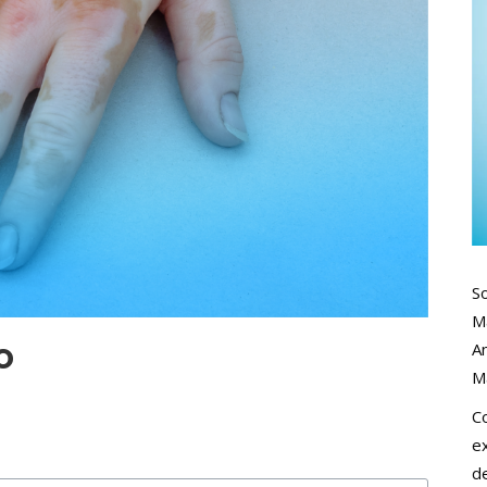
S
M
o
An
M
C
ex
de