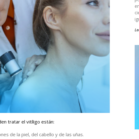
en
ci
ig
Le
 tratar el vitíligo están:
s de la piel, del cabello y de las uñas.