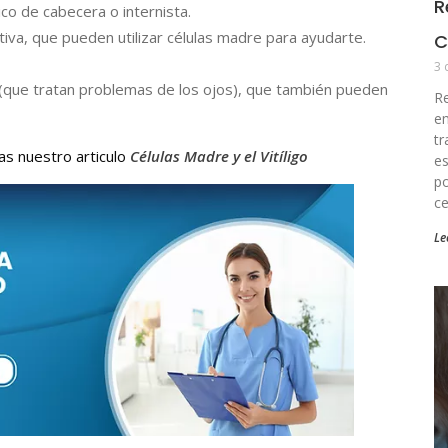
R
o de cabecera o internista.
iva, que pueden utilizar células madre para ayudarte.
C
3 
 (que tratan problemas de los ojos), que también pueden
Re
em
tr
as nuestro articulo
Células Madre y el Vitíligo
es
po
ce
Le