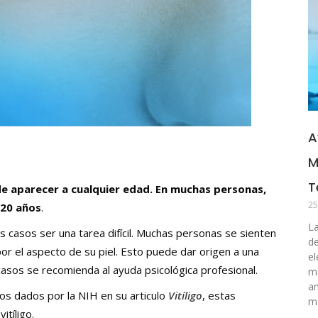
A
M
T
e aparecer a cualquier edad.
En muchas personas,
25
 20 años
.
La
os casos ser una tarea difícil. Muchas personas se sienten
de
r el aspecto de su piel. Esto puede dar origen a una
el
casos se recomienda al ayuda psicológica profesional.
ma
an
s dados por la NIH en su articulo
Vitíligo
, estas
m
tíligo.