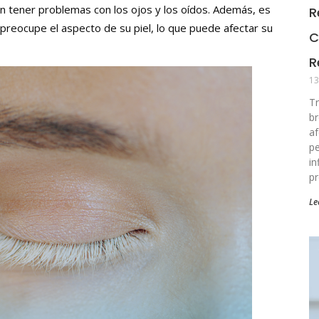
n tener problemas con los ojos y los oídos. Además, es
R
 preocupe el aspecto de su piel, lo que puede afectar su
C
R
13
Tr
br
af
pe
in
pr
Le