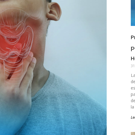
P
p
H
31
La
de
es
pa
de
la
Le