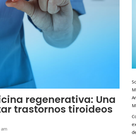
S
M
dicina regenerativa: Una
An
ar trastornos tiroideos
M
C
ex
0 am
de