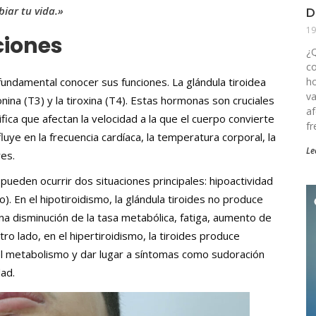
iar tu vida.»
D
19
ciones
¿Q
co
 fundamental conocer sus funciones. La glándula tiroidea
ho
va
nina (T3) y la tiroxina (T4). Estas hormonas son cruciales
af
fica que afectan la velocidad a la que el cuerpo convierte
fr
luye en la frecuencia cardíaca, la temperatura corporal, la
Le
res.
ueden ocurrir dos situaciones principales: hipoactividad
o). En el hipotiroidismo, la glándula tiroides no produce
a disminución de la tasa metabólica, fatiga, aumento de
ro lado, en el hipertiroidismo, la tiroides produce
l metabolismo y dar lugar a síntomas como sudoración
dad.