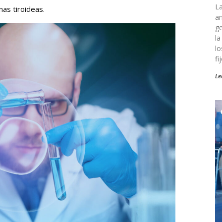
La
as tiroideas.
am
ge
la
lo
fi
Le