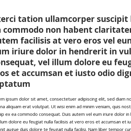
erci tation ullamcorper suscipit l
a commodo non habent claritate
tem facilisis at vero eros vel eu
m iriure dolor in hendrerit in vu
nsequat, vel illum dolore eu feugi
os et accumsan et iusto odio dig
uptatum
m ipsum dolor sit amet, consectetuer adipiscing elit, sed diam n
a aliquam erat volutpat. Ut wisi enim ad minim veniam, quis nostru
uip ex ea commodo consequat. Duis autem vel eum iriure dolor in 
illum dolore eu feugiat nulla facilisis at vero eros et accumsan et 
nit augue duis dolore te feugait nulla facilisi. Nam liber tempor c