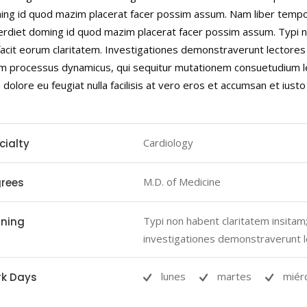
ng id quod mazim placerat facer possim assum. Nam liber tempor 
rdiet doming id quod mazim placerat facer possim assum. Typi non 
facit eorum claritatem. Investigationes demonstraverunt lectores l
m processus dynamicus, qui sequitur mutationem consuetudium le
m dolore eu feugiat nulla facilisis at vero eros et accumsan et iust
Cardiology
cialty
M.D. of Medicine
rees
Typi non habent claritatem insitam; 
ining
investigationes demonstraverunt l
lunes
martes
miér
k Days