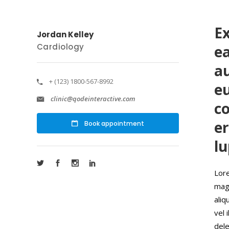
Ex
Jordan Kelley
Cardiology
e
au
+ (123) 1800-567-8992
eu
clinic@qodeinteractive.com
co
er
Book appointment
l
Lore
magn
aliq
vel 
dele