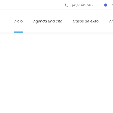
(81) 8346 7412
Inicio
Agenda una cita
Casos de éxito
Ar
Jordan Kelley
Home
/
Jordan Kelley