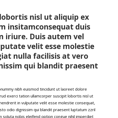
obortis nisl ut aliquip ex
m insitamconsequat duis
m iriure. Duis autem vel
lputate velit esse molestie
at nulla facilisis at vero
nissim qui blandit praesent
onummy nibh euismod tincidunt ut laoreet dolore
d exerci tation ullamcorper suscipit lobortis nisl ut
hendrerit in vulputate velit esse molestie consequat,
iusto odio dignissim qui blandit praesent luptatum zzril
um soluta nobis eleifend option congue nihil imperdiet