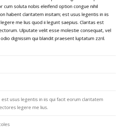
cum soluta nobis eleifend option congue nihil
habent claritatem insitam; est usus legentis in iis
egere me lius quod ii legunt saepius. Claritas est
ctorum. Ulputate velit esse molestie consequat, vel
o odio dignissim qui blandit praesent luptatum zzril.
est usus legentis in iis qui facit eorum claritatem
ectores legere me lius.
coles