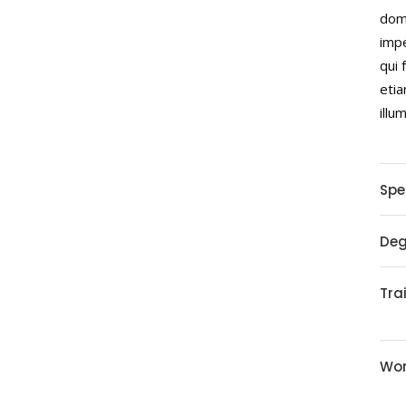
domi
impe
qui 
etia
illu
Spe
Deg
Tra
Wor