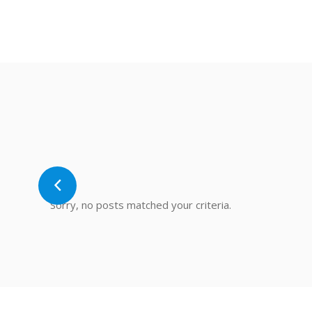
Sorry, no posts
Sorry, no 
matched your
matched 
criteria
criteri
Sorry, no posts matched your criteria.